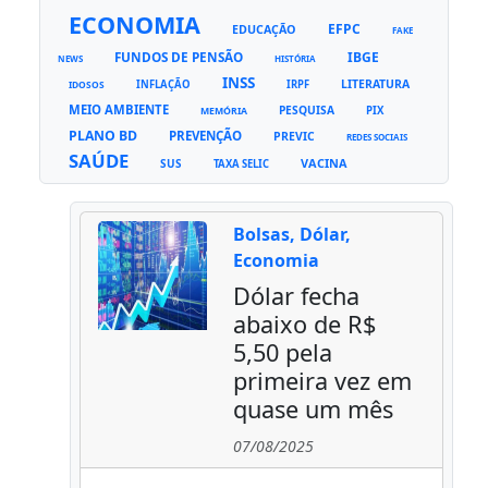
ECONOMIA
EFPC
EDUCAÇÃO
FAKE
FUNDOS DE PENSÃO
IBGE
NEWS
HISTÓRIA
INSS
LITERATURA
INFLAÇÃO
IRPF
IDOSOS
MEIO AMBIENTE
PESQUISA
PIX
MEMÓRIA
PLANO BD
PREVENÇÃO
PREVIC
REDES SOCIAIS
SAÚDE
VACINA
SUS
TAXA SELIC
Bolsas, Dólar,
Economia
Dólar fecha
abaixo de R$
5,50 pela
primeira vez em
quase um mês
07/08/2025