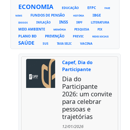
ECONOMIA
EFPC
EDUCAÇÃO
FAKE
FUNDOS DE PENSÃO
IBGE
NEWS
HISTÓRIA
INSS
LITERATURA
INFLAÇÃO
IRPF
IDOSOS
MEIO AMBIENTE
PESQUISA
PIX
MEMÓRIA
PLANO BD
PREVENÇÃO
PREVIC
REDES SOCIAIS
SAÚDE
VACINA
SUS
TAXA SELIC
Capef, Dia do
Participante
Dia do
Participante
2026: um convite
para celebrar
pessoas e
trajetórias
12/01/2026