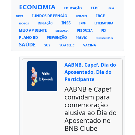
ECONOMIA
EFPC
EDUCAÇÃO
FAKE
FUNDOS DE PENSÃO
IBGE
NEWS
HISTÓRIA
INSS
LITERATURA
INFLAÇÃO
IRPF
IDOSOS
MEIO AMBIENTE
PESQUISA
PIX
MEMÓRIA
PLANO BD
PREVENÇÃO
PREVIC
REDES SOCIAIS
SAÚDE
VACINA
SUS
TAXA SELIC
AABNB, Capef, Dia do
Aposentado, Dia do
Participante
AABNB e Capef
convidam para
comemoração
alusiva ao Dia do
Aposentado no
BNB Clube