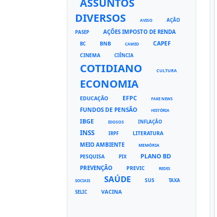
ASSUNTOS
DIVERSOS
AÇÃO
AVISO
AÇÕES IMPOSTO DE RENDA
PASEP
CAPEF
BNB
BC
CAMED
CINEMA
CIÊNCIA
COTIDIANO
CULTURA
ECONOMIA
EFPC
EDUCAÇÃO
FAKE NEWS
FUNDOS DE PENSÃO
HISTÓRIA
IBGE
INFLAÇÃO
IDOSOS
INSS
LITERATURA
IRPF
MEIO AMBIENTE
MEMÓRIA
PLANO BD
PESQUISA
PIX
PREVENÇÃO
PREVIC
REDES
SAÚDE
SUS
TAXA
SOCIAIS
VACINA
SELIC