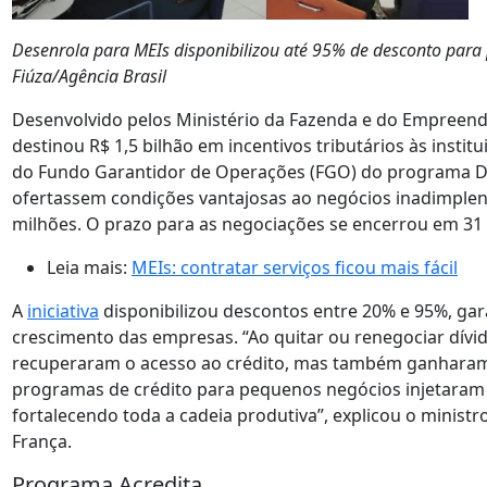
Desenrola para MEIs disponibilizou até 95% de desconto para 
Fiúza/Agência Brasil
Desenvolvido pelos Ministério da Fazenda e do Empreen
destinou R$ 1,5 bilhão em incentivos tributários às institu
do Fundo Garantidor de Operações (FGO) do programa De
ofertassem condições vantajosas ao negócios inadimplen
milhões. O prazo para as negociações se encerrou em 31
Leia mais:
MEIs: contratar serviços ficou mais fácil
A
iniciativa
disponibilizou descontos entre 20% e 95%, gara
crescimento das empresas. “Ao quitar ou renegociar dívi
recuperaram o acesso ao crédito, mas também ganharam 
programas de crédito para pequenos negócios injetaram 
fortalecendo toda a cadeia produtiva”, explicou o minis
França.
Programa Acredita