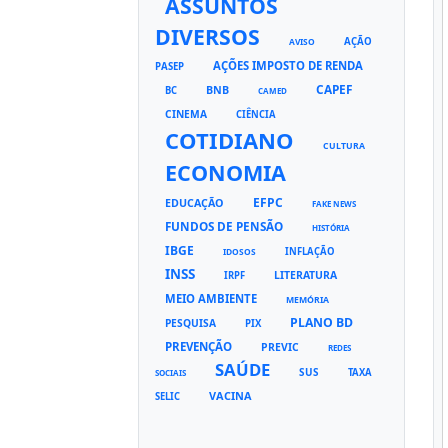
ASSUNTOS
DIVERSOS
AÇÃO
AVISO
AÇÕES IMPOSTO DE RENDA
PASEP
CAPEF
BNB
BC
CAMED
CINEMA
CIÊNCIA
COTIDIANO
CULTURA
ECONOMIA
EFPC
EDUCAÇÃO
FAKE NEWS
FUNDOS DE PENSÃO
HISTÓRIA
IBGE
INFLAÇÃO
IDOSOS
INSS
LITERATURA
IRPF
MEIO AMBIENTE
MEMÓRIA
PLANO BD
PESQUISA
PIX
PREVENÇÃO
PREVIC
REDES
SAÚDE
SUS
TAXA
SOCIAIS
VACINA
SELIC