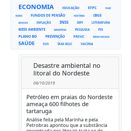
ECONOMIA
EFPC
EDUCAÇÃO
FAKE
FUNDOS DE PENSÃO
IBGE
NEWS
HISTÓRIA
INSS
LITERATURA
INFLAÇÃO
IRPF
IDOSOS
MEIO AMBIENTE
PESQUISA
PIX
MEMÓRIA
PLANO BD
PREVENÇÃO
PREVIC
REDES SOCIAIS
SAÚDE
VACINA
SUS
TAXA SELIC
Desastre ambiental no
litoral do Nordeste
08/10/2019
Petróleo em praias do Nordeste
ameaça 600 filhotes de
tartaruga
Análise feita pela Marinha e pela
Petrobras apontou que a substância
encontrada nos litorais trata-se de