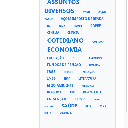
ASSUNTOS
DIVERSOS
AÇÃO
AVISO
AÇÕES IMPOSTO DE RENDA
PASEP
CAPEF
BNB
BC
CAMED
CINEMA
CIÊNCIA
COTIDIANO
CULTURA
ECONOMIA
EFPC
EDUCAÇÃO
FAKE NEWS
FUNDOS DE PENSÃO
HISTÓRIA
IBGE
INFLAÇÃO
IDOSOS
INSS
LITERATURA
IRPF
MEIO AMBIENTE
MEMÓRIA
PLANO BD
PESQUISA
PIX
PREVENÇÃO
PREVIC
REDES
SAÚDE
SUS
TAXA
SOCIAIS
VACINA
SELIC