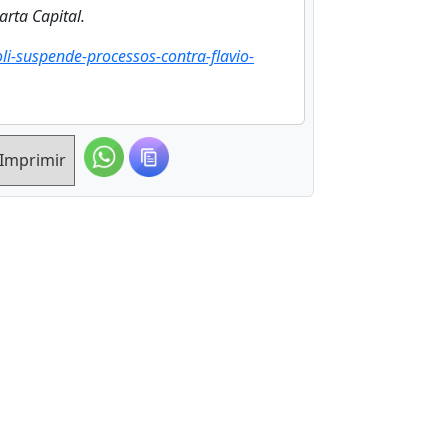
arta Capital.
oli-suspende-processos-contra-flavio-
Imprimir