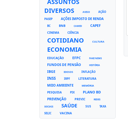
ASSUNTOS
DIVERSOS
AÇÃO
AVISO
AÇÕES IMPOSTO DE RENDA
PASEP
CAPEF
BNB
BC
CAMED
CINEMA
CIÊNCIA
COTIDIANO
CULTURA
ECONOMIA
EFPC
EDUCAÇÃO
FAKE NEWS
FUNDOS DE PENSÃO
HISTÓRIA
IBGE
INFLAÇÃO
IDOSOS
INSS
LITERATURA
IRPF
MEIO AMBIENTE
MEMÓRIA
PLANO BD
PESQUISA
PIX
PREVENÇÃO
PREVIC
REDES
SAÚDE
SUS
TAXA
SOCIAIS
VACINA
SELIC