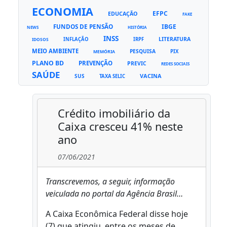
ECONOMIA
EFPC
EDUCAÇÃO
FAKE
FUNDOS DE PENSÃO
IBGE
NEWS
HISTÓRIA
INSS
LITERATURA
INFLAÇÃO
IRPF
IDOSOS
MEIO AMBIENTE
PESQUISA
PIX
MEMÓRIA
PLANO BD
PREVENÇÃO
PREVIC
REDES SOCIAIS
SAÚDE
VACINA
SUS
TAXA SELIC
Crédito imobiliário da
Caixa cresceu 41% neste
ano
07/06/2021
Transcrevemos, a seguir, informação
veiculada no portal da Agência Brasil…
A Caixa Econômica Federal disse hoje
(7) que atingiu, entre os meses de