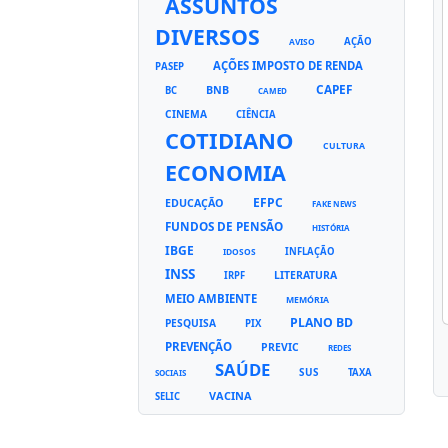
ASSUNTOS
DIVERSOS
AÇÃO
AVISO
AÇÕES IMPOSTO DE RENDA
PASEP
CAPEF
BNB
BC
CAMED
CINEMA
CIÊNCIA
COTIDIANO
CULTURA
ECONOMIA
EFPC
EDUCAÇÃO
FAKE NEWS
FUNDOS DE PENSÃO
HISTÓRIA
IBGE
INFLAÇÃO
IDOSOS
INSS
LITERATURA
IRPF
MEIO AMBIENTE
MEMÓRIA
PLANO BD
PESQUISA
PIX
PREVENÇÃO
PREVIC
REDES
SAÚDE
SUS
TAXA
SOCIAIS
VACINA
SELIC