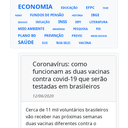
ECONOMIA
EFPC
EDUCAÇÃO
FAKE
FUNDOS DE PENSÃO
IBGE
NEWS
HISTÓRIA
INSS
LITERATURA
INFLAÇÃO
IRPF
IDOSOS
MEIO AMBIENTE
PESQUISA
PIX
MEMÓRIA
PLANO BD
PREVENÇÃO
PREVIC
REDES SOCIAIS
SAÚDE
VACINA
SUS
TAXA SELIC
Coronavírus: como
funcionam as duas vacinas
contra covid-19 que serão
testadas em brasileiros
12/06/2020
Cerca de 11 mil voluntários brasileiros
vão receber nas próximas semanas
duas vacinas diferentes contra o