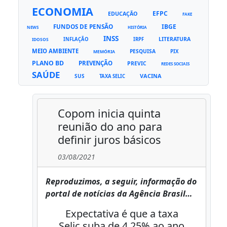
ECONOMIA
EFPC
EDUCAÇÃO
FAKE
FUNDOS DE PENSÃO
IBGE
NEWS
HISTÓRIA
INSS
LITERATURA
INFLAÇÃO
IRPF
IDOSOS
MEIO AMBIENTE
PESQUISA
PIX
MEMÓRIA
PLANO BD
PREVENÇÃO
PREVIC
REDES SOCIAIS
SAÚDE
VACINA
SUS
TAXA SELIC
Copom inicia quinta
reunião do ano para
definir juros básicos
03/08/2021
Reproduzimos, a seguir, informação do
portal de notícias da Agência Brasil…
Expectativa é que a taxa
Selic suba de 4,25% ao ano