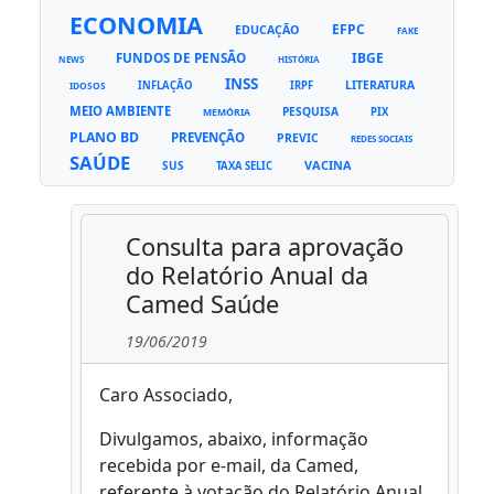
ECONOMIA
EFPC
EDUCAÇÃO
FAKE
FUNDOS DE PENSÃO
IBGE
NEWS
HISTÓRIA
INSS
LITERATURA
INFLAÇÃO
IRPF
IDOSOS
MEIO AMBIENTE
PESQUISA
PIX
MEMÓRIA
PLANO BD
PREVENÇÃO
PREVIC
REDES SOCIAIS
SAÚDE
VACINA
SUS
TAXA SELIC
Consulta para aprovação
do Relatório Anual da
Camed Saúde
19/06/2019
Caro Associado,
Divulgamos, abaixo, informação
recebida por e-mail, da Camed,
referente à votação do Relatório Anual