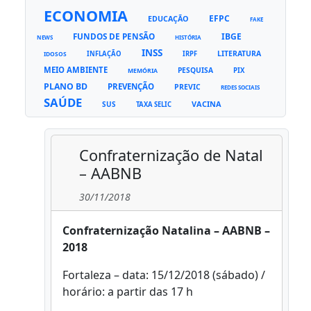
ECONOMIA
EFPC
EDUCAÇÃO
FAKE
FUNDOS DE PENSÃO
IBGE
NEWS
HISTÓRIA
INSS
LITERATURA
INFLAÇÃO
IRPF
IDOSOS
MEIO AMBIENTE
PESQUISA
PIX
MEMÓRIA
PLANO BD
PREVENÇÃO
PREVIC
REDES SOCIAIS
SAÚDE
VACINA
SUS
TAXA SELIC
Confraternização de Natal
– AABNB
30/11/2018
Confraternização Natalina – AABNB –
2018
Fortaleza – data: 15/12/2018 (sábado) /
horário: a partir das 17 h