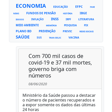
ECONOMIA
EFPC
EDUCAÇÃO
FAKE
FUNDOS DE PENSÃO
IBGE
NEWS
HISTÓRIA
INSS
LITERATURA
INFLAÇÃO
IRPF
IDOSOS
MEIO AMBIENTE
PESQUISA
PIX
MEMÓRIA
PLANO BD
PREVENÇÃO
PREVIC
REDES SOCIAIS
SAÚDE
VACINA
SUS
TAXA SELIC
Com 700 mil casos de
covid-19 e 37 mil mortes,
governo briga com
números
08/06/2020
Ministério da Saúde passou a destacar
o número de pacientes recuperados e
a expor somente os dados das últimas
24 horas