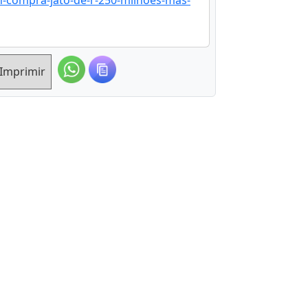
n-compra-jato-de-r-250-milhoes-mas-
Imprimir