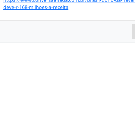
https://www.conversaafiada.com.br/brasil/dono-da-hava
deve-r-168-milhoes-a-receita