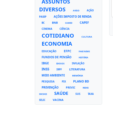
ASSUNTOS
DIVERSOS
AÇÃO
AVISO
AÇÕES IMPOSTO DE RENDA
PASEP
CAPEF
BNB
BC
CAMED
CINEMA
CIÊNCIA
COTIDIANO
CULTURA
ECONOMIA
EFPC
EDUCAÇÃO
FAKE NEWS
FUNDOS DE PENSÃO
HISTÓRIA
IBGE
INFLAÇÃO
IDOSOS
INSS
LITERATURA
IRPF
MEIO AMBIENTE
MEMÓRIA
PLANO BD
PESQUISA
PIX
PREVENÇÃO
PREVIC
REDES
SAÚDE
SUS
TAXA
SOCIAIS
VACINA
SELIC