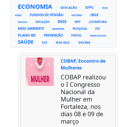
ECONOMIA
EFPC
EDUCAÇÃO
FAKE
FUNDOS DE PENSÃO
IBGE
NEWS
HISTÓRIA
INSS
LITERATURA
INFLAÇÃO
IRPF
IDOSOS
MEIO AMBIENTE
PESQUISA
PIX
MEMÓRIA
PLANO BD
PREVENÇÃO
PREVIC
REDES SOCIAIS
SAÚDE
VACINA
SUS
TAXA SELIC
COBAP, Encontro de
Mulheres
COBAP realizou
o I Congresso
Nacional da
Mulher em
Fortaleza, nos
dias 08 e 09 de
março