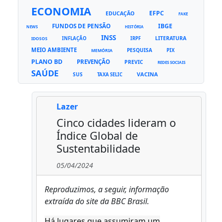
ECONOMIA
EFPC
EDUCAÇÃO
FAKE
FUNDOS DE PENSÃO
IBGE
NEWS
HISTÓRIA
INSS
LITERATURA
INFLAÇÃO
IRPF
IDOSOS
MEIO AMBIENTE
PESQUISA
PIX
MEMÓRIA
PLANO BD
PREVENÇÃO
PREVIC
REDES SOCIAIS
SAÚDE
VACINA
SUS
TAXA SELIC
Lazer
Cinco cidades lideram o
Índice Global de
Sustentabilidade
05/04/2024
Reproduzimos, a seguir, informação
extraída do site da BBC Brasil.
Há lugares que assumiram um