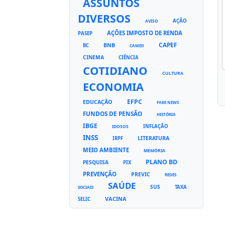
ASSUNTOS
DIVERSOS
AÇÃO
AVISO
AÇÕES IMPOSTO DE RENDA
PASEP
CAPEF
BNB
BC
CAMED
CINEMA
CIÊNCIA
COTIDIANO
CULTURA
ECONOMIA
EFPC
EDUCAÇÃO
FAKE NEWS
FUNDOS DE PENSÃO
HISTÓRIA
IBGE
INFLAÇÃO
IDOSOS
INSS
LITERATURA
IRPF
MEIO AMBIENTE
MEMÓRIA
PLANO BD
PESQUISA
PIX
PREVENÇÃO
PREVIC
REDES
SAÚDE
SUS
TAXA
SOCIAIS
VACINA
SELIC