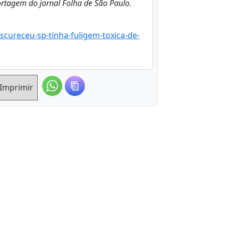
ortagem do jornal Folha de São Paulo.
cureceu-sp-tinha-fuligem-toxica-de-
Imprimir