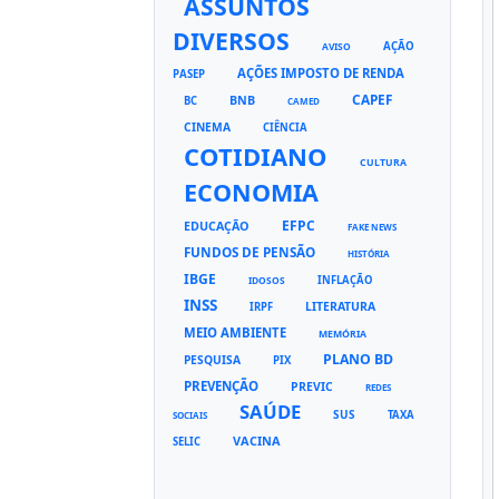
ASSUNTOS
DIVERSOS
AÇÃO
AVISO
AÇÕES IMPOSTO DE RENDA
PASEP
CAPEF
BNB
BC
CAMED
CINEMA
CIÊNCIA
COTIDIANO
CULTURA
ECONOMIA
EFPC
EDUCAÇÃO
FAKE NEWS
FUNDOS DE PENSÃO
HISTÓRIA
IBGE
INFLAÇÃO
IDOSOS
INSS
LITERATURA
IRPF
MEIO AMBIENTE
MEMÓRIA
PLANO BD
PESQUISA
PIX
PREVENÇÃO
PREVIC
REDES
SAÚDE
SUS
TAXA
SOCIAIS
VACINA
SELIC