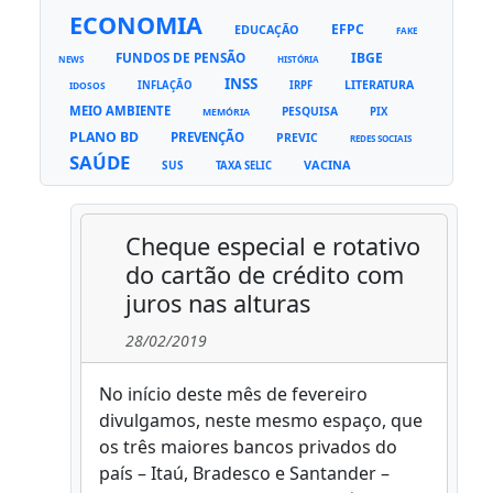
ECONOMIA
EFPC
EDUCAÇÃO
FAKE
FUNDOS DE PENSÃO
IBGE
NEWS
HISTÓRIA
INSS
LITERATURA
INFLAÇÃO
IRPF
IDOSOS
MEIO AMBIENTE
PESQUISA
PIX
MEMÓRIA
PLANO BD
PREVENÇÃO
PREVIC
REDES SOCIAIS
SAÚDE
VACINA
SUS
TAXA SELIC
Cheque especial e rotativo
do cartão de crédito com
juros nas alturas
28/02/2019
No início deste mês de fevereiro
divulgamos, neste mesmo espaço, que
os três maiores bancos privados do
país – Itaú, Bradesco e Santander –