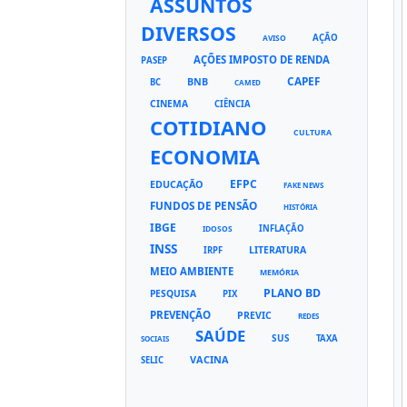
ASSUNTOS
DIVERSOS
AÇÃO
AVISO
AÇÕES IMPOSTO DE RENDA
PASEP
CAPEF
BNB
BC
CAMED
CINEMA
CIÊNCIA
COTIDIANO
CULTURA
ECONOMIA
EFPC
EDUCAÇÃO
FAKE NEWS
FUNDOS DE PENSÃO
HISTÓRIA
IBGE
INFLAÇÃO
IDOSOS
INSS
LITERATURA
IRPF
MEIO AMBIENTE
MEMÓRIA
PLANO BD
PESQUISA
PIX
PREVENÇÃO
PREVIC
REDES
SAÚDE
SUS
TAXA
SOCIAIS
VACINA
SELIC