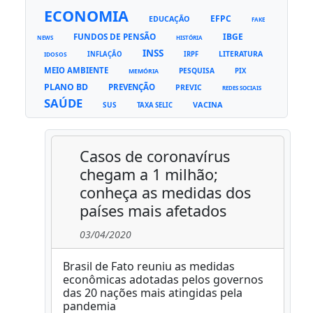
ECONOMIA
EFPC
EDUCAÇÃO
FAKE
FUNDOS DE PENSÃO
IBGE
NEWS
HISTÓRIA
INSS
LITERATURA
INFLAÇÃO
IRPF
IDOSOS
MEIO AMBIENTE
PESQUISA
PIX
MEMÓRIA
PLANO BD
PREVENÇÃO
PREVIC
REDES SOCIAIS
SAÚDE
VACINA
SUS
TAXA SELIC
Casos de coronavírus
chegam a 1 milhão;
conheça as medidas dos
países mais afetados
03/04/2020
Brasil de Fato reuniu as medidas
econômicas adotadas pelos governos
das 20 nações mais atingidas pela
pandemia