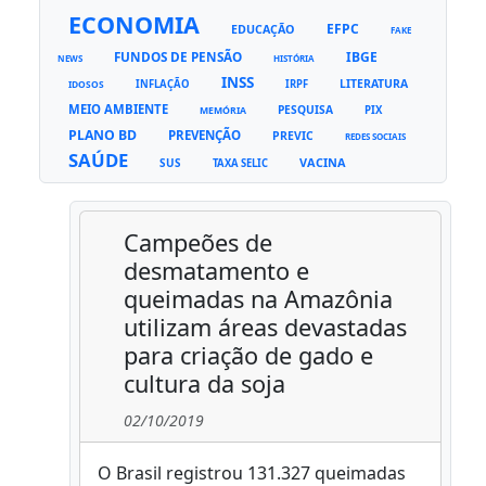
ECONOMIA
EFPC
EDUCAÇÃO
FAKE
FUNDOS DE PENSÃO
IBGE
NEWS
HISTÓRIA
INSS
LITERATURA
INFLAÇÃO
IRPF
IDOSOS
MEIO AMBIENTE
PESQUISA
PIX
MEMÓRIA
PLANO BD
PREVENÇÃO
PREVIC
REDES SOCIAIS
SAÚDE
VACINA
SUS
TAXA SELIC
Campeões de
desmatamento e
queimadas na Amazônia
utilizam áreas devastadas
para criação de gado e
cultura da soja
02/10/2019
O Brasil registrou 131.327 queimadas