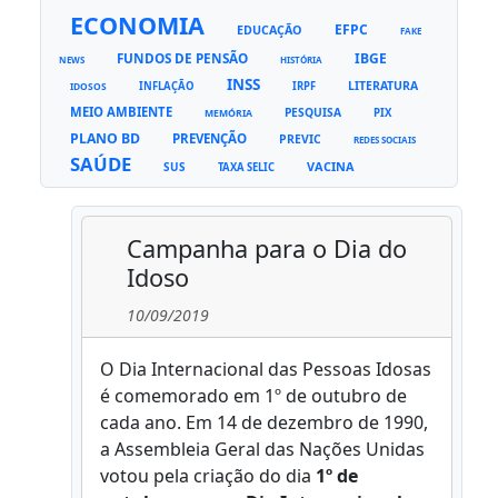
ECONOMIA
EFPC
EDUCAÇÃO
FAKE
FUNDOS DE PENSÃO
IBGE
NEWS
HISTÓRIA
INSS
LITERATURA
INFLAÇÃO
IRPF
IDOSOS
MEIO AMBIENTE
PESQUISA
PIX
MEMÓRIA
PLANO BD
PREVENÇÃO
PREVIC
REDES SOCIAIS
SAÚDE
VACINA
SUS
TAXA SELIC
Campanha para o Dia do
Idoso
10/09/2019
O Dia Internacional das Pessoas Idosas
é comemorado em 1º de outubro de
cada ano. Em 14 de dezembro de 1990,
a Assembleia Geral das Nações Unidas
votou pela criação do dia
1º de