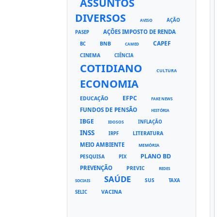
ASSUNTOS
DIVERSOS
AÇÃO
AVISO
AÇÕES IMPOSTO DE RENDA
PASEP
CAPEF
BNB
BC
CAMED
CINEMA
CIÊNCIA
COTIDIANO
CULTURA
ECONOMIA
EFPC
EDUCAÇÃO
FAKE NEWS
FUNDOS DE PENSÃO
HISTÓRIA
IBGE
INFLAÇÃO
IDOSOS
INSS
LITERATURA
IRPF
MEIO AMBIENTE
MEMÓRIA
PLANO BD
PESQUISA
PIX
PREVENÇÃO
PREVIC
REDES
SAÚDE
SUS
TAXA
SOCIAIS
VACINA
SELIC