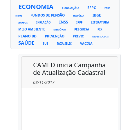
ECONOMIA
EFPC
EDUCAÇÃO
FAKE
FUNDOS DE PENSÃO
IBGE
NEWS
HISTÓRIA
INSS
LITERATURA
INFLAÇÃO
IRPF
IDOSOS
MEIO AMBIENTE
PESQUISA
PIX
MEMÓRIA
PLANO BD
PREVENÇÃO
PREVIC
REDES SOCIAIS
SAÚDE
VACINA
SUS
TAXA SELIC
CAMED inicia Campanha
de Atualização Cadastral
08/11/2017