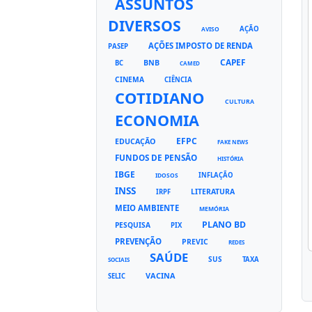
ASSUNTOS
DIVERSOS
AÇÃO
AVISO
AÇÕES IMPOSTO DE RENDA
PASEP
CAPEF
BNB
BC
CAMED
CINEMA
CIÊNCIA
COTIDIANO
CULTURA
ECONOMIA
EFPC
EDUCAÇÃO
FAKE NEWS
FUNDOS DE PENSÃO
HISTÓRIA
IBGE
INFLAÇÃO
IDOSOS
INSS
LITERATURA
IRPF
MEIO AMBIENTE
MEMÓRIA
PLANO BD
PESQUISA
PIX
PREVENÇÃO
PREVIC
REDES
SAÚDE
SUS
TAXA
SOCIAIS
VACINA
SELIC