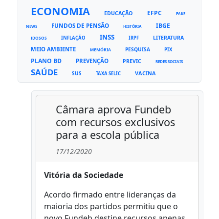
ECONOMIA
EFPC
EDUCAÇÃO
FAKE
FUNDOS DE PENSÃO
IBGE
NEWS
HISTÓRIA
INSS
LITERATURA
INFLAÇÃO
IRPF
IDOSOS
MEIO AMBIENTE
PESQUISA
PIX
MEMÓRIA
PLANO BD
PREVENÇÃO
PREVIC
REDES SOCIAIS
SAÚDE
VACINA
SUS
TAXA SELIC
Câmara aprova Fundeb
com recursos exclusivos
para a escola pública
17/12/2020
Vitória da Sociedade
Acordo firmado entre lideranças da
maioria dos partidos permitiu que o
novo Fundeb destine recursos apenas