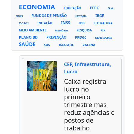
ECONOMIA
EFPC
EDUCAÇÃO
FAKE
FUNDOS DE PENSÃO
IBGE
NEWS
HISTÓRIA
INSS
LITERATURA
INFLAÇÃO
IRPF
IDOSOS
MEIO AMBIENTE
PESQUISA
PIX
MEMÓRIA
PLANO BD
PREVENÇÃO
PREVIC
REDES SOCIAIS
SAÚDE
VACINA
SUS
TAXA SELIC
CEF, Infraestrutura,
Lucro
Caixa registra
lucro no
primeiro
trimestre mas
reduz agências e
postos de
trabalho