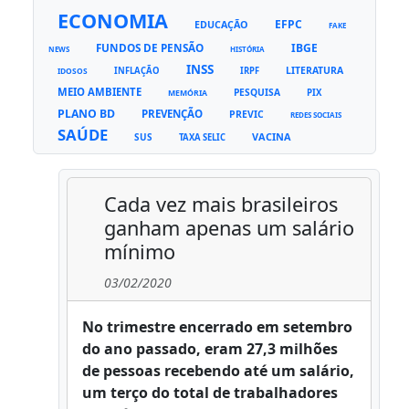
ECONOMIA
EFPC
EDUCAÇÃO
FAKE
FUNDOS DE PENSÃO
IBGE
NEWS
HISTÓRIA
INSS
LITERATURA
INFLAÇÃO
IRPF
IDOSOS
MEIO AMBIENTE
PESQUISA
PIX
MEMÓRIA
PLANO BD
PREVENÇÃO
PREVIC
REDES SOCIAIS
SAÚDE
VACINA
SUS
TAXA SELIC
Cada vez mais brasileiros
ganham apenas um salário
mínimo
03/02/2020
No trimestre encerrado em setembro
do ano passado, eram 27,3 milhões
de pessoas recebendo até um salário,
um terço do total de trabalhadores