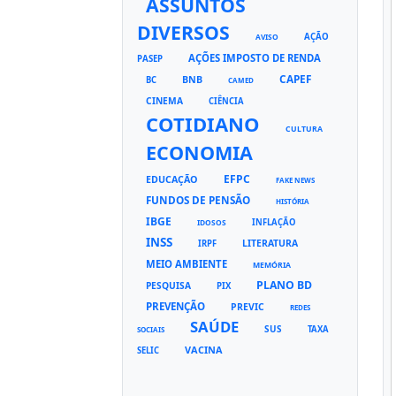
ASSUNTOS
DIVERSOS
AÇÃO
AVISO
AÇÕES IMPOSTO DE RENDA
PASEP
CAPEF
BNB
BC
CAMED
CINEMA
CIÊNCIA
COTIDIANO
CULTURA
ECONOMIA
EFPC
EDUCAÇÃO
FAKE NEWS
FUNDOS DE PENSÃO
HISTÓRIA
IBGE
INFLAÇÃO
IDOSOS
INSS
LITERATURA
IRPF
MEIO AMBIENTE
MEMÓRIA
PLANO BD
PESQUISA
PIX
PREVENÇÃO
PREVIC
REDES
SAÚDE
SUS
TAXA
SOCIAIS
VACINA
SELIC