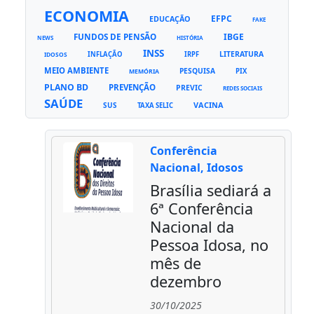
ECONOMIA
EFPC
EDUCAÇÃO
FAKE
FUNDOS DE PENSÃO
IBGE
NEWS
HISTÓRIA
INSS
LITERATURA
INFLAÇÃO
IRPF
IDOSOS
MEIO AMBIENTE
PESQUISA
PIX
MEMÓRIA
PLANO BD
PREVENÇÃO
PREVIC
REDES SOCIAIS
SAÚDE
VACINA
SUS
TAXA SELIC
Conferência
Nacional, Idosos
Brasília sediará a
6ª Conferência
Nacional da
Pessoa Idosa, no
mês de
dezembro
30/10/2025