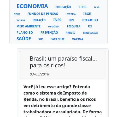
ECONOMIA
EFPC
EDUCAÇÃO
FAKE
FUNDOS DE PENSÃO
IBGE
NEWS
HISTÓRIA
INSS
LITERATURA
INFLAÇÃO
IRPF
IDOSOS
MEIO AMBIENTE
PESQUISA
PIX
MEMÓRIA
PLANO BD
PREVENÇÃO
PREVIC
REDES SOCIAIS
SAÚDE
VACINA
SUS
TAXA SELIC
Brasil: um paraíso fiscal…
para os ricos!
03/05/2018
Você já leu esse artigo? Entenda
como o sistema de Imposto de
Renda, no Brasil, beneficia os ricos
em detrimento da grande classe
trabalhadora e assalariada. De forma