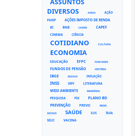
ASSUNTOS
DIVERSOS
AÇÃO
AVISO
AÇÕES IMPOSTO DE RENDA
PASEP
CAPEF
BNB
BC
CAMED
CINEMA
CIÊNCIA
COTIDIANO
CULTURA
ECONOMIA
EFPC
EDUCAÇÃO
FAKE NEWS
FUNDOS DE PENSÃO
HISTÓRIA
IBGE
INFLAÇÃO
IDOSOS
INSS
LITERATURA
IRPF
MEIO AMBIENTE
MEMÓRIA
PLANO BD
PESQUISA
PIX
PREVENÇÃO
PREVIC
REDES
SAÚDE
SUS
TAXA
SOCIAIS
VACINA
SELIC