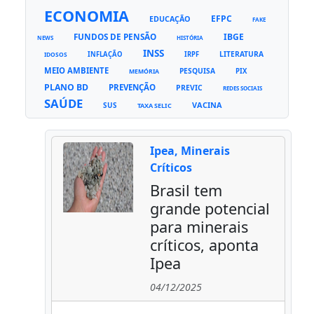
ECONOMIA
EFPC
EDUCAÇÃO
FAKE
FUNDOS DE PENSÃO
IBGE
NEWS
HISTÓRIA
INSS
LITERATURA
INFLAÇÃO
IRPF
IDOSOS
MEIO AMBIENTE
PESQUISA
PIX
MEMÓRIA
PLANO BD
PREVENÇÃO
PREVIC
REDES SOCIAIS
SAÚDE
VACINA
SUS
TAXA SELIC
Ipea, Minerais
Críticos
Brasil tem
grande potencial
para minerais
críticos, aponta
Ipea
04/12/2025