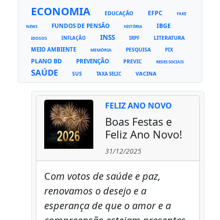
ECONOMIA
EFPC
EDUCAÇÃO
FAKE
FUNDOS DE PENSÃO
IBGE
NEWS
HISTÓRIA
INSS
LITERATURA
INFLAÇÃO
IRPF
IDOSOS
MEIO AMBIENTE
PESQUISA
PIX
MEMÓRIA
PLANO BD
PREVENÇÃO
PREVIC
REDES SOCIAIS
SAÚDE
VACINA
SUS
TAXA SELIC
FELIZ ANO NOVO
Boas Festas e
Feliz Ano Novo!
31/12/2025
C
om votos de saúde e paz,
renovamos o desejo e a
esperança de que o amor e a