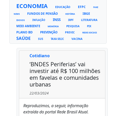
ECONOMIA
EFPC
EDUCAÇÃO
FAKE
FUNDOS DE PENSÃO
IBGE
NEWS
HISTÓRIA
INSS
LITERATURA
INFLAÇÃO
IRPF
IDOSOS
MEIO AMBIENTE
PESQUISA
PIX
MEMÓRIA
PLANO BD
PREVENÇÃO
PREVIC
REDES SOCIAIS
SAÚDE
VACINA
SUS
TAXA SELIC
Cotidiano
‘BNDES Periferias’ vai
investir até R$ 100 milhões
em favelas e comunidades
urbanas
22/03/2024
Reproduzimos, a seguir, informação
extraída do portal Rede Brasil Atual.