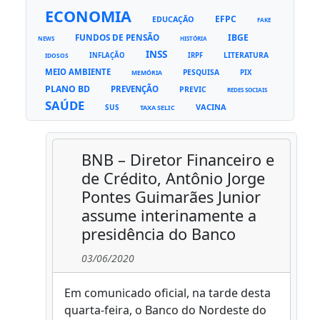
ECONOMIA
EFPC
EDUCAÇÃO
FAKE
FUNDOS DE PENSÃO
IBGE
NEWS
HISTÓRIA
INSS
LITERATURA
INFLAÇÃO
IRPF
IDOSOS
MEIO AMBIENTE
PESQUISA
PIX
MEMÓRIA
PLANO BD
PREVENÇÃO
PREVIC
REDES SOCIAIS
SAÚDE
VACINA
SUS
TAXA SELIC
BNB – Diretor Financeiro e
de Crédito, Antônio Jorge
Pontes Guimarães Junior
assume interinamente a
presidência do Banco
03/06/2020
Em comunicado oficial, na tarde desta
quarta-feira, o Banco do Nordeste do