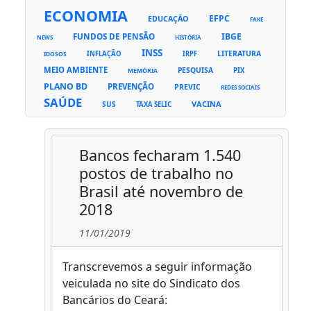
ECONOMIA
EFPC
EDUCAÇÃO
FAKE
FUNDOS DE PENSÃO
IBGE
NEWS
HISTÓRIA
INSS
LITERATURA
INFLAÇÃO
IRPF
IDOSOS
MEIO AMBIENTE
PESQUISA
PIX
MEMÓRIA
PLANO BD
PREVENÇÃO
PREVIC
REDES SOCIAIS
SAÚDE
VACINA
SUS
TAXA SELIC
Bancos fecharam 1.540
postos de trabalho no
Brasil até novembro de
2018
11/01/2019
Transcrevemos a seguir informação
veiculada no site do Sindicato dos
Bancários do Ceará: