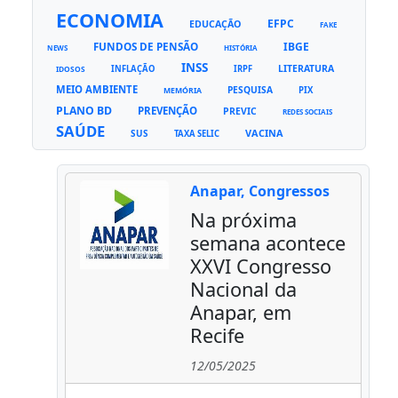
ECONOMIA
EFPC
EDUCAÇÃO
FAKE
FUNDOS DE PENSÃO
IBGE
NEWS
HISTÓRIA
INSS
LITERATURA
INFLAÇÃO
IRPF
IDOSOS
MEIO AMBIENTE
PESQUISA
PIX
MEMÓRIA
PLANO BD
PREVENÇÃO
PREVIC
REDES SOCIAIS
SAÚDE
VACINA
SUS
TAXA SELIC
Anapar, Congressos
Na próxima
semana acontece
XXVI Congresso
Nacional da
Anapar, em
Recife
12/05/2025