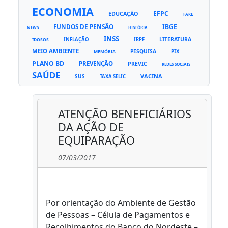
ECONOMIA
EFPC
EDUCAÇÃO
FAKE
FUNDOS DE PENSÃO
IBGE
NEWS
HISTÓRIA
INSS
LITERATURA
INFLAÇÃO
IRPF
IDOSOS
MEIO AMBIENTE
PESQUISA
PIX
MEMÓRIA
PLANO BD
PREVENÇÃO
PREVIC
REDES SOCIAIS
SAÚDE
VACINA
SUS
TAXA SELIC
ATENÇÃO BENEFICIÁRIOS
DA AÇÃO DE
EQUIPARAÇÃO
07/03/2017
Por orientação do Ambiente de Gestão
de Pessoas – Célula de Pagamentos e
Recolhimentos do Banco do Nordeste –