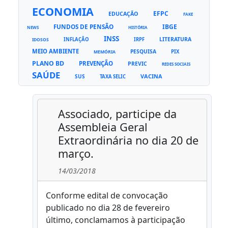
ECONOMIA
EFPC
EDUCAÇÃO
FAKE
FUNDOS DE PENSÃO
IBGE
NEWS
HISTÓRIA
INSS
LITERATURA
INFLAÇÃO
IRPF
IDOSOS
MEIO AMBIENTE
PESQUISA
PIX
MEMÓRIA
PLANO BD
PREVENÇÃO
PREVIC
REDES SOCIAIS
SAÚDE
VACINA
SUS
TAXA SELIC
Associado, participe da
Assembleia Geral
Extraordinária no dia 20 de
março.
14/03/2018
Conforme edital de convocação
publicado no dia 28 de fevereiro
último, conclamamos à participação