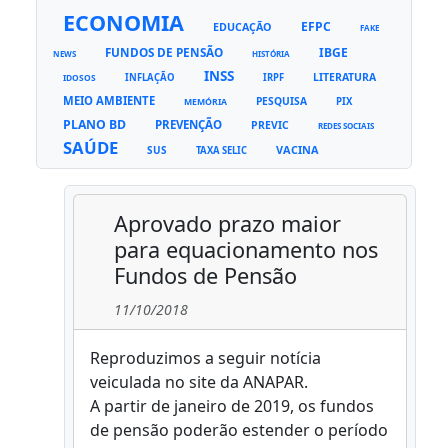
ECONOMIA
EFPC
EDUCAÇÃO
FAKE
FUNDOS DE PENSÃO
IBGE
NEWS
HISTÓRIA
INSS
LITERATURA
INFLAÇÃO
IRPF
IDOSOS
MEIO AMBIENTE
PESQUISA
PIX
MEMÓRIA
PLANO BD
PREVENÇÃO
PREVIC
REDES SOCIAIS
SAÚDE
VACINA
SUS
TAXA SELIC
Aprovado prazo maior
para equacionamento nos
Fundos de Pensão
11/10/2018
Reproduzimos a seguir notícia
veiculada no site da ANAPAR.
A partir de janeiro de 2019, os fundos
de pensão poderão estender o período