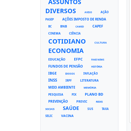
ASSUNTOS
DIVERSOS
AÇÃO
AVISO
AÇÕES IMPOSTO DE RENDA
PASEP
CAPEF
BNB
BC
CAMED
CINEMA
CIÊNCIA
COTIDIANO
CULTURA
ECONOMIA
EFPC
EDUCAÇÃO
FAKE NEWS
FUNDOS DE PENSÃO
HISTÓRIA
IBGE
INFLAÇÃO
IDOSOS
INSS
LITERATURA
IRPF
MEIO AMBIENTE
MEMÓRIA
PLANO BD
PESQUISA
PIX
PREVENÇÃO
PREVIC
REDES
SAÚDE
SUS
TAXA
SOCIAIS
VACINA
SELIC