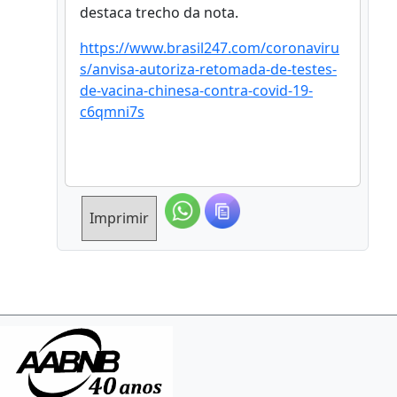
destaca trecho da nota.
https://www.brasil247.com/coronaviru
s/anvisa-autoriza-retomada-de-testes-
de-vacina-chinesa-contra-covid-19-
c6qmni7s
Imprimir