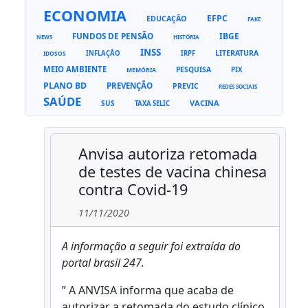
ECONOMIA
EFPC
EDUCAÇÃO
FAKE
FUNDOS DE PENSÃO
IBGE
NEWS
HISTÓRIA
INSS
LITERATURA
INFLAÇÃO
IRPF
IDOSOS
MEIO AMBIENTE
PESQUISA
PIX
MEMÓRIA
PLANO BD
PREVENÇÃO
PREVIC
REDES SOCIAIS
SAÚDE
VACINA
SUS
TAXA SELIC
Anvisa autoriza retomada
de testes de vacina chinesa
contra Covid-19
11/11/2020
A informação a seguir foi extraída do
portal brasil 247.
” A ANVISA informa que acaba de
autorizar a retomada do estudo clínico