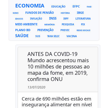
ECONOMIA
EFPC
EDUCAÇÃO
FAKE
FUNDOS DE PENSÃO
IBGE
NEWS
HISTÓRIA
INSS
LITERATURA
INFLAÇÃO
IRPF
IDOSOS
MEIO AMBIENTE
PESQUISA
PIX
MEMÓRIA
PLANO BD
PREVENÇÃO
PREVIC
REDES SOCIAIS
SAÚDE
VACINA
SUS
TAXA SELIC
ANTES DA COVID-19
Mundo acrescentou mais
10 milhões de pessoas ao
mapa da fome, em 2019,
confirma ONU
13/07/2020
Cerca de 690 milhões estão em
insegurança alimentar em nível