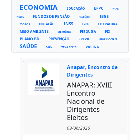
ECONOMIA
EFPC
EDUCAÇÃO
FAKE
FUNDOS DE PENSÃO
IBGE
NEWS
HISTÓRIA
INSS
LITERATURA
INFLAÇÃO
IRPF
IDOSOS
MEIO AMBIENTE
PESQUISA
PIX
MEMÓRIA
PLANO BD
PREVENÇÃO
PREVIC
REDES SOCIAIS
SAÚDE
VACINA
SUS
TAXA SELIC
Anapar, Encontro de
Dirigentes
ANAPAR: XVIII
Encontro
Nacional de
Dirigentes
Eleitos
09/06/2026