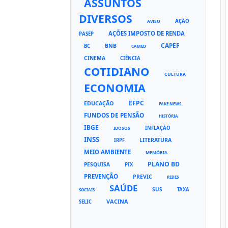
ASSUNTOS
DIVERSOS
AÇÃO
AVISO
AÇÕES IMPOSTO DE RENDA
PASEP
CAPEF
BNB
BC
CAMED
CINEMA
CIÊNCIA
COTIDIANO
CULTURA
ECONOMIA
EFPC
EDUCAÇÃO
FAKE NEWS
FUNDOS DE PENSÃO
HISTÓRIA
IBGE
INFLAÇÃO
IDOSOS
INSS
LITERATURA
IRPF
MEIO AMBIENTE
MEMÓRIA
PLANO BD
PESQUISA
PIX
PREVENÇÃO
PREVIC
REDES
SAÚDE
SUS
TAXA
SOCIAIS
VACINA
SELIC