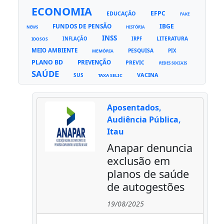
ECONOMIA
EFPC
EDUCAÇÃO
FAKE
FUNDOS DE PENSÃO
IBGE
NEWS
HISTÓRIA
INSS
LITERATURA
INFLAÇÃO
IRPF
IDOSOS
MEIO AMBIENTE
PESQUISA
PIX
MEMÓRIA
PLANO BD
PREVENÇÃO
PREVIC
REDES SOCIAIS
SAÚDE
VACINA
SUS
TAXA SELIC
Aposentados,
Audiência Pública,
Itau
Anapar denuncia
exclusão em
planos de saúde
de autogestões
19/08/2025